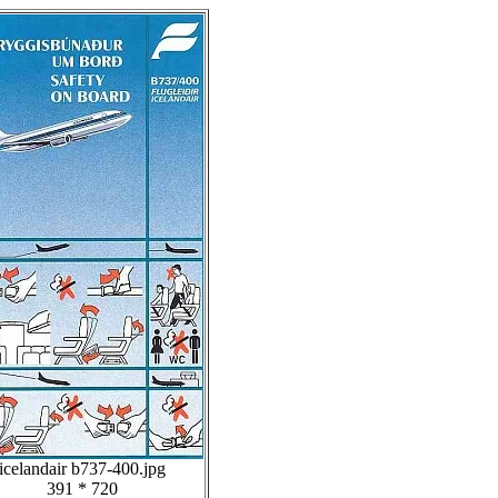
icelandair b737-400.jpg
391 * 720